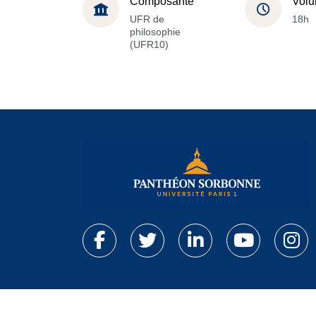
Composante
Volu
UFR de
18h
philosophie
(UFR10)