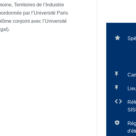
ne, Territoires de l’Industrie
oordonnée par l’Université Paris
lôme conjoint avec l’Université
gal).
Spé
Ca
Lieu
Réf
SIS
Rég
d'é