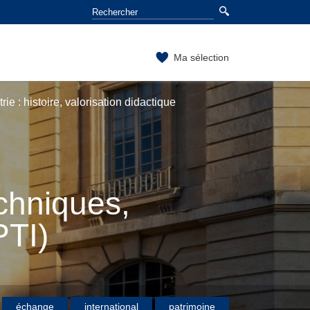
Ma sélection
rie : histoire, valorisation didactique
chniques,
PTI)
échange
international
patrimoine