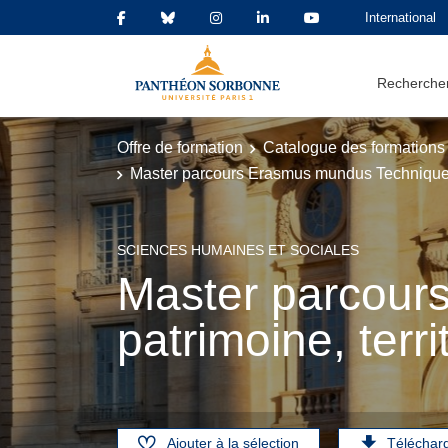
International
Rechercher
Offre de formation
Catalogue des formations
Master parcours Erasmus mundus Techniques, p
SCIENCES HUMAINES ET SOCIALES
Master parcour
patrimoine, terri
Ajouter à la sélection
Téléchar