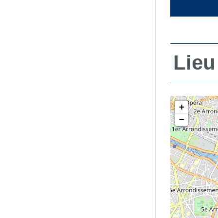
Lieu
+
−