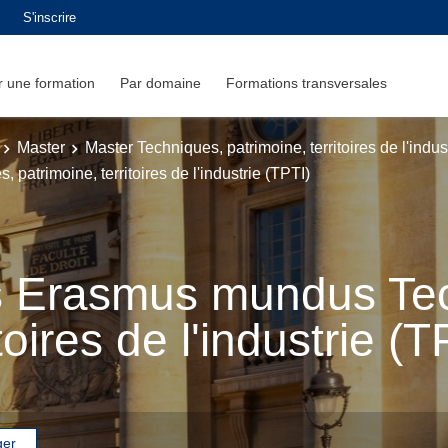
S'inscrire
 une formation
Par domaine
Formations transversales
Master
Master Techniques, patrimoine, territoires de l'indust
atrimoine, territoires de l'industrie (TPTI)
s Erasmus mundus Te
toires de l'industrie (T
ger