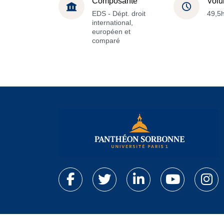
Composante
Volu
EDS - Dépt. droit
49,5
international,
européen et
comparé