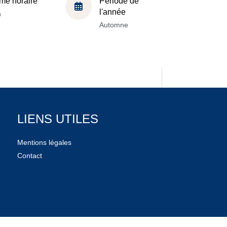
me horaire
Période de
l'année
h
Automne
LIENS UTILES
Mentions légales
Contact