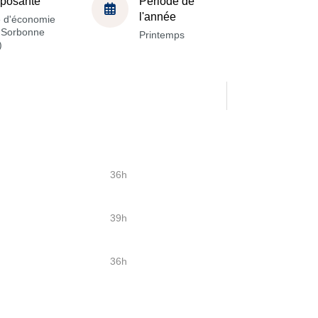
posante
Période de
l'année
e d'économie
a Sorbonne
Printemps
)
36h
39h
36h