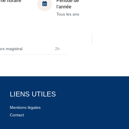
me horaire
Période de
l'année
Tous les ans
rs magistral
2h
LIENS UTILES
Mentions légales
Contact