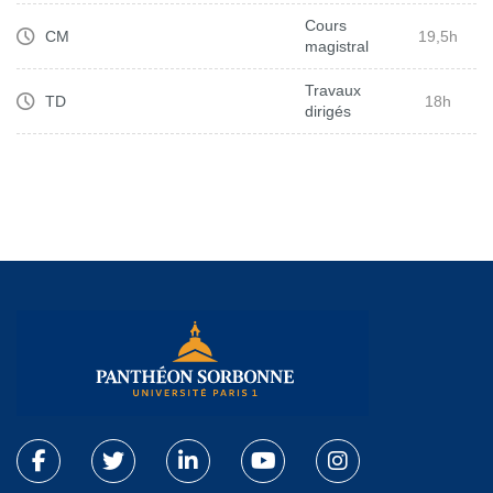
Cours
CM
19,5h
magistral
Travaux
TD
18h
dirigés