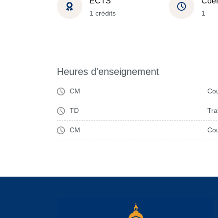
ECTS
Coef
1 crédits
1
Heures d'enseignement
CM
Cou
TD
Tra
CM
Cou