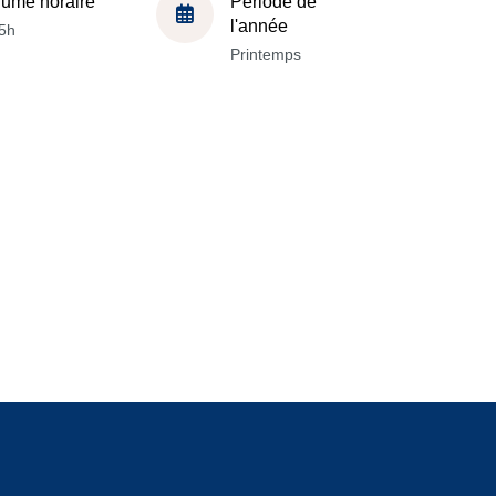
lume horaire
Période de
l'année
5h
Printemps