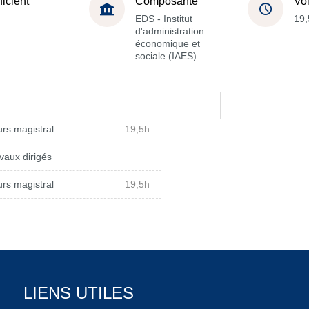
ficient
Composante
Vo
EDS - Institut
19,
d'administration
économique et
sociale (IAES)
rs magistral
19,5h
vaux dirigés
rs magistral
19,5h
LIENS UTILES