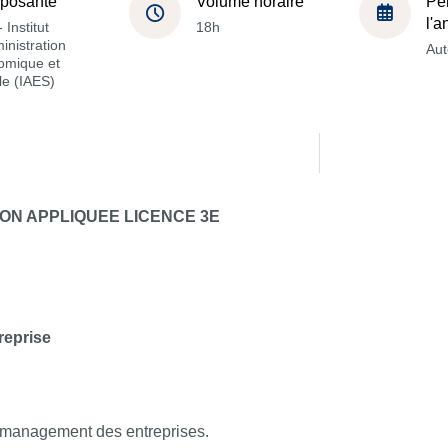
posante
Volume horaire
Pé
l'
 Institut
18h
inistration
Au
omique et
le (IAES)
ON APPLIQUEE LICENCE 3E
reprise
u management des entreprises.