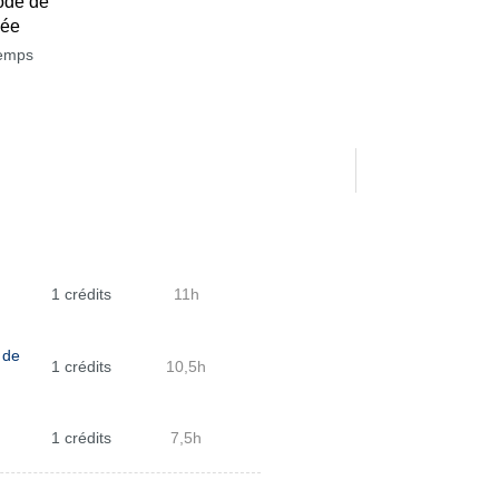
ode de
née
temps
1 crédits
11h
 de
1 crédits
10,5h
1 crédits
7,5h