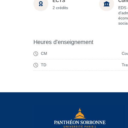
ECTS
Com
2 crédits
EDS -
d'adm
écon
socia
Heures d'enseignement
CM
Cou
TD
Tra