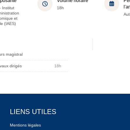
posante
Volume horaire
Pé
l'
 Institut
18h
inistration
Au
omique et
le (IAES)
rs magistral
vaux dirigés
18h
LIENS UTILES
Mentions légales