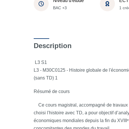
Niveau d'étude
ECT
BAC +3
1 cré
Description
L3 S1
L3 - M30C0125 - Histoire globale de l'économi
(sans TD) 1
Résumé de cours
Ce cours magistral, accompagné de travaux di
choisi l'histoire avec TD, a pour objectif d’ana
économiques mondiales depuis la fin du XVIIIᵉ 
concomitantes des mondes du travail.