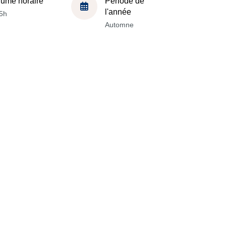
lume horaire
Période de
l'année
5h
Automne