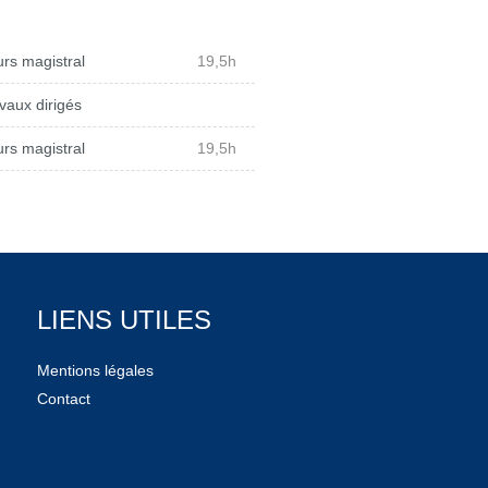
rs magistral
19,5h
vaux dirigés
rs magistral
19,5h
LIENS UTILES
Mentions légales
Contact