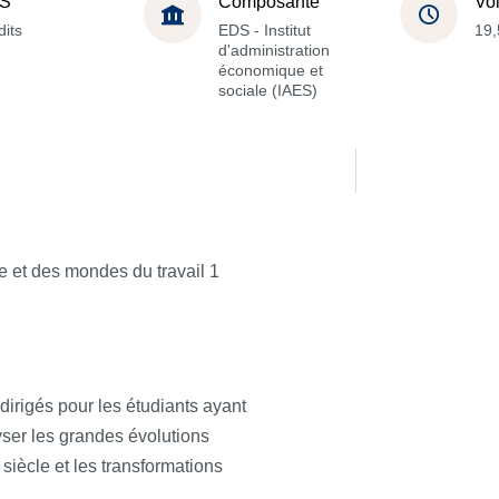
S
Composante
Vo
dits
EDS - Institut
19,
d'administration
économique et
sociale (IAES)
e et des mondes du travail 1
rigés pour les étudiants ayant
lyser les grandes évolutions
siècle et les transformations