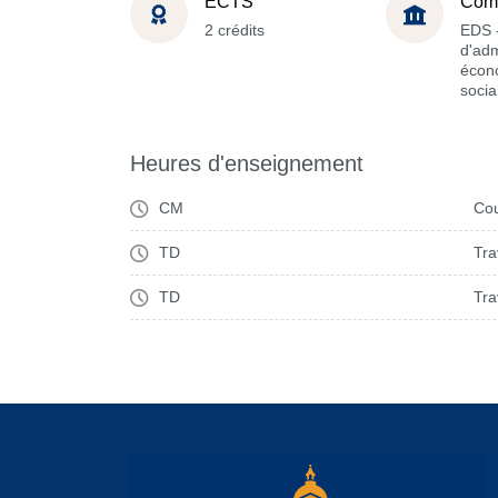
ECTS
Com
2 crédits
EDS -
d'adm
écon
socia
Heures d'enseignement
CM
Cou
TD
Tra
TD
Tra