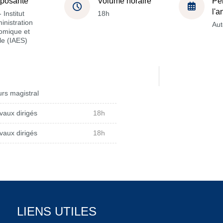
posante
Volume horaire
Pé
l'
 Institut
18h
inistration
Au
omique et
le (IAES)
rs magistral
vaux dirigés
18h
vaux dirigés
18h
LIENS UTILES