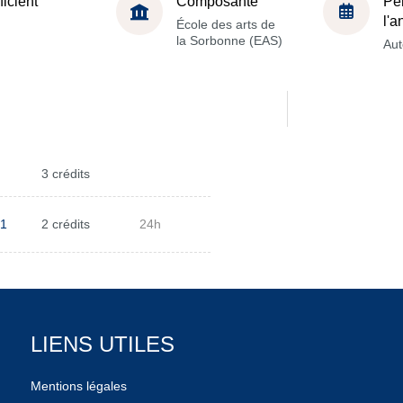
ficient
Composante
Pé
l'
École des arts de
la Sorbonne (EAS)
Au
3 crédits
 1
2 crédits
24h
LIENS UTILES
Mentions légales