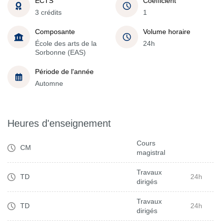
ECTS
Coefficient
3 crédits
1
Composante
Volume horaire
École des arts de la
24h
Sorbonne (EAS)
Période de l'année
Automne
Heures d'enseignement
Cours
CM
magistral
Travaux
TD
24h
dirigés
Travaux
TD
24h
dirigés