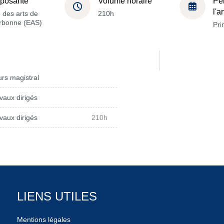
posante
Volume horaire
Pé
l'
 des arts de
210h
orbonne (EAS)
Pri
rs magistral
vaux dirigés
vaux dirigés
210h
LIENS UTILES
Mentions légales