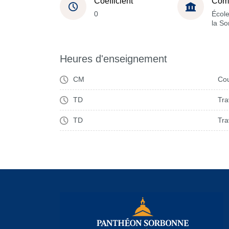
Coefficient
Com
0
École
la S
Heures d'enseignement
CM
Cou
TD
Tra
TD
Tra