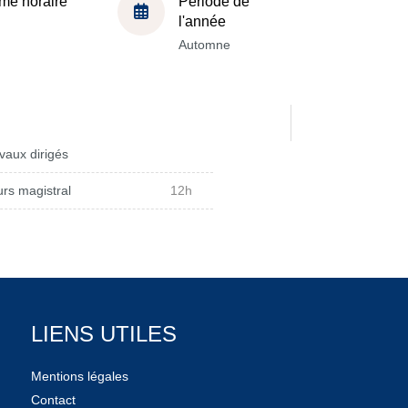
me horaire
Période de
l'année
Automne
vaux dirigés
rs magistral
12h
LIENS UTILES
Mentions légales
Contact