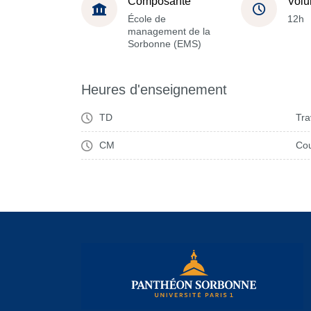
Composante
Volu
École de
12h
management de la
Sorbonne (EMS)
Heures d'enseignement
TD
Tra
CM
Cou