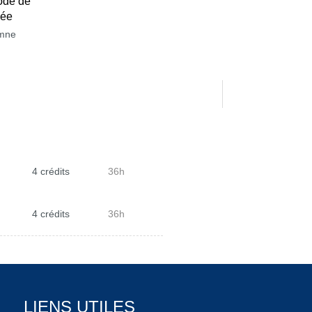
ode de
née
mne
4 crédits
36h
4 crédits
36h
LIENS UTILES