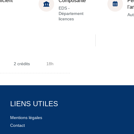
ficient
Composante
Pé
l'
EDS -
Département
Au
licences
2 crédits
18h
LIENS UTILES
Mentions légales
Contact