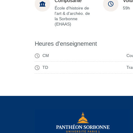
Composante
Volu
École d'histoire de
59h
l'art & d'archéo. de
la Sorbonne
(EHAAS)
Heures d'enseignement
CM
Cou
TD
Tra