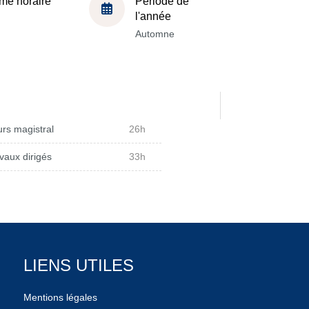
me horaire
Période de
l'année
Automne
rs magistral
26h
vaux dirigés
33h
LIENS UTILES
Mentions légales