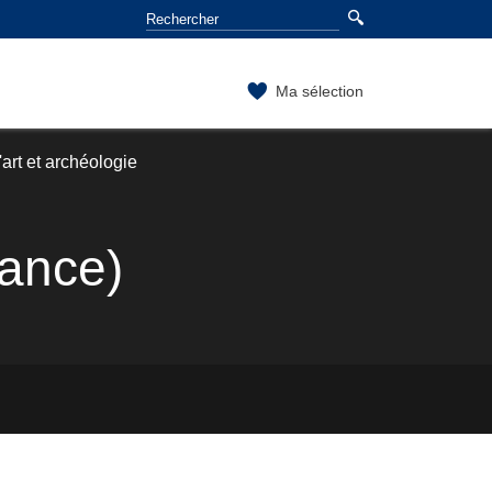
Ma sélection
'art et archéologie
sance)