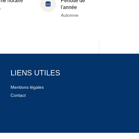
me horaire
Période de
l'année
h
Automne
LIENS UTILES
Mentions légales
Contact