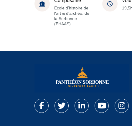
Composante
Volu
École d'histoire de
19,5
l'art & d'archéo. de
la Sorbonne
(EHAAS)