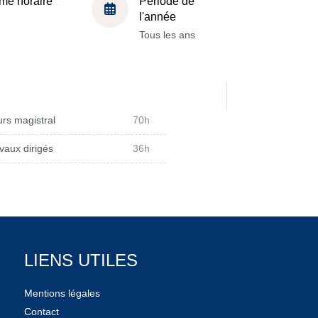
me horaire
Période de
l'année
Tous les ans
rs magistral
70h
vaux dirigés
36h
LIENS UTILES
Mentions légales
Contact