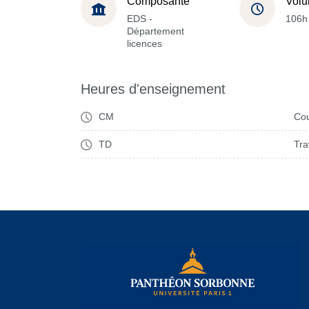
Composante
Volu
EDS -
106h
Département
licences
Heures d'enseignement
CM
Cou
TD
Tra