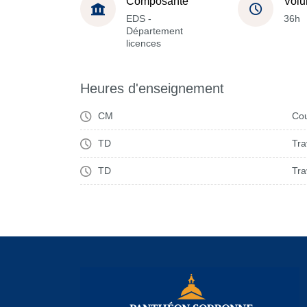
Composante
Volu
EDS -
36h
Département
licences
Heures d'enseignement
CM
Cou
TD
Tra
TD
Tra