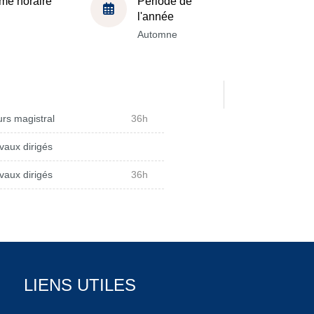
me horaire
Période de
l'année
Automne
rs magistral
36h
vaux dirigés
vaux dirigés
36h
LIENS UTILES