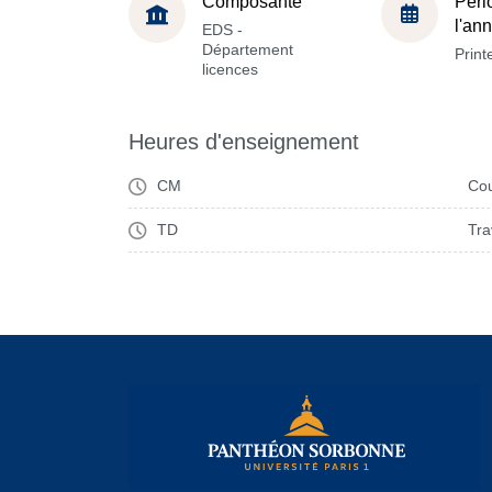
Composante
Péri
l'an
EDS -
Département
Prin
licences
Heures d'enseignement
CM
Cou
TD
Tra