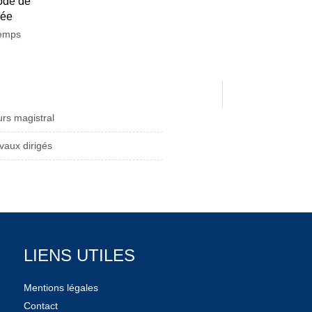
ode de
née
temps
rs magistral
vaux dirigés
LIENS UTILES
Mentions légales
Contact