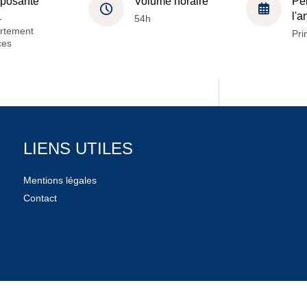
posante
Volume horaire
Pé
l'
-
54h
rtement
Pri
ces
LIENS UTILES
Mentions légales
Contact