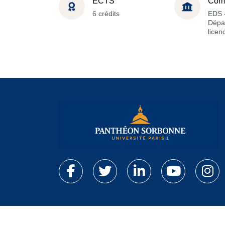
ECTS
Com
6 crédits
EDS 
Dépa
licen