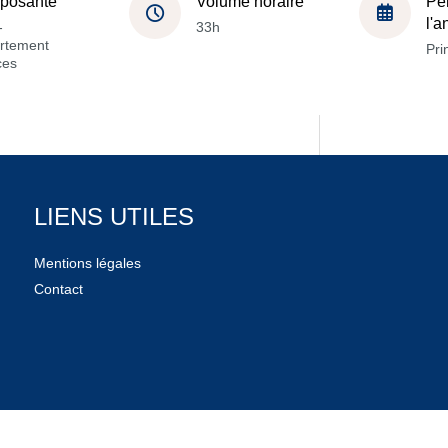
posante
Volume horaire
Pé
l'
-
33h
rtement
Pri
ces
LIENS UTILES
Mentions légales
Contact