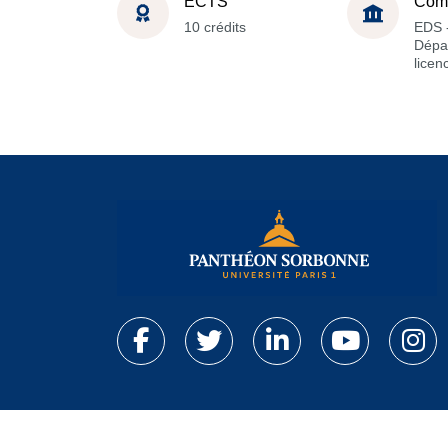
ECTS
Com
10 crédits
EDS 
Dépa
licen