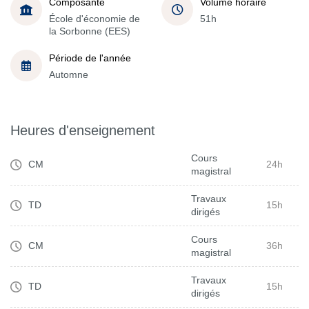
Composante
Volume horaire
École d'économie de
51h
la Sorbonne (EES)
Période de l'année
Automne
Heures d'enseignement
Cours
CM
24h
magistral
Travaux
TD
15h
dirigés
Cours
CM
36h
magistral
Travaux
TD
15h
dirigés