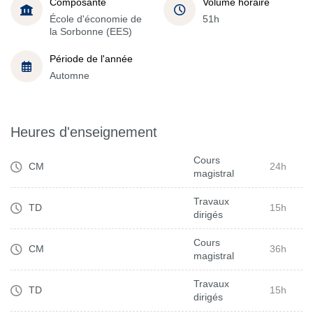
Composante
Volume horaire
École d'économie de
51h
la Sorbonne (EES)
Période de l'année
Automne
Heures d'enseignement
Cours
CM
24h
magistral
Travaux
TD
15h
dirigés
Cours
CM
36h
magistral
Travaux
TD
15h
dirigés