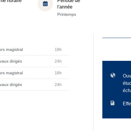
me horaire
Période de
l'année
Printemps
rs magistral
18h
vaux dirigés
24h
rs magistral
18h
Ouv
étu
vaux dirigés
24h
éch
Effe