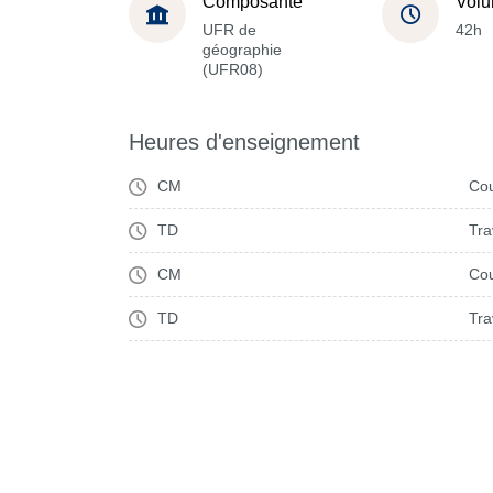
Composante
Volu
UFR de
42h
géographie
(UFR08)
Heures d'enseignement
CM
Cou
TD
Tra
CM
Cou
TD
Tra