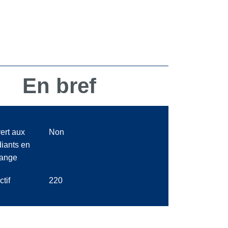
En bref
ert aux
Non
diants en
ange
ctif
220