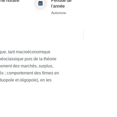
me horaire
Période de
l'année
Automne
ique, tant macroéconomique
néoclassique puis de la théorie
ement des marchés, surplus,
ités ; comportement des firmes en
duopole et oligopole), en les