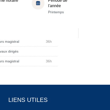
me horaire
Période de
l'année
Printemps
rs magistral
36h
vaux dirigés
rs magistral
36h
LIENS UTILES