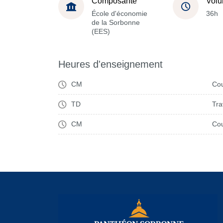
Composante
Volu
École d'économie
36h
de la Sorbonne
(EES)
Heures d'enseignement
CM
Cou
TD
Tra
CM
Cou