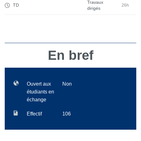
Travaux
TD
26h
dirigés
En bref
Ouvert aux
Non
étudiants en
échange
Effectif
106