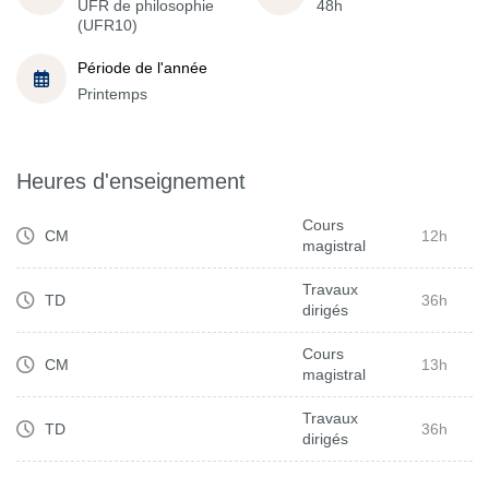
UFR de philosophie
48h
(UFR10)
Période de l'année
Printemps
Heures d'enseignement
Cours
CM
12h
magistral
Travaux
TD
36h
dirigés
Cours
CM
13h
magistral
Travaux
TD
36h
dirigés