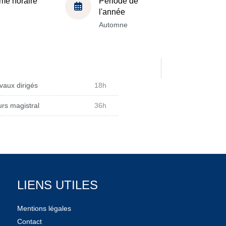
me horaire
Période de
l'année
Automne
vaux dirigés
18h
rs magistral
36h
LIENS UTILES
Mentions légales
Contact