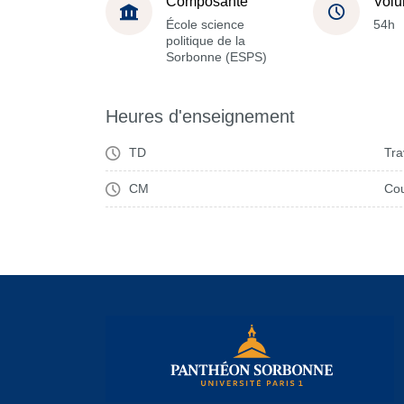
Composante
Volu
École science
54h
politique de la
Sorbonne (ESPS)
Heures d'enseignement
TD
Tra
CM
Cou