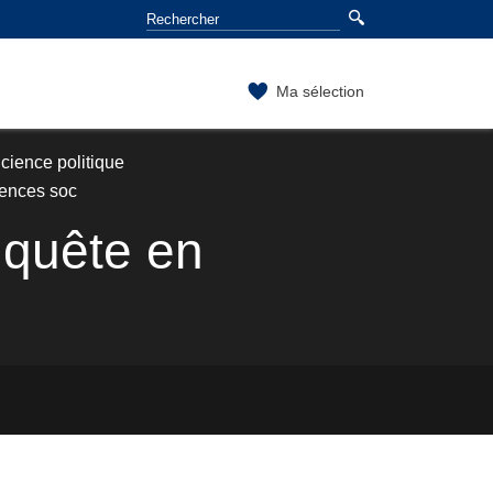
Ma sélection
ience politique
iences soc
enquête en