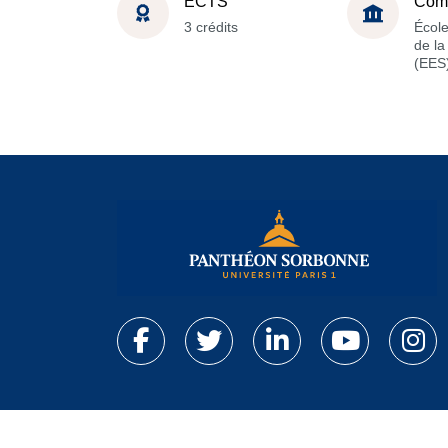
ECTS
Com
3 crédits
Écol
de l
(EES