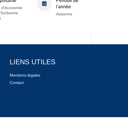
posante
Période de
l'année
e d'économie
a Sorbonne
Automne
)
LIENS UTILES
Mentions légales
Contact