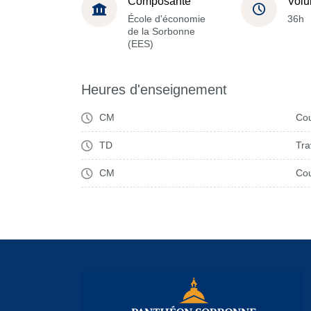
Composante
Volu
École d'économie
36h
de la Sorbonne
(EES)
Heures d'enseignement
CM
Cou
TD
Tra
CM
Cou