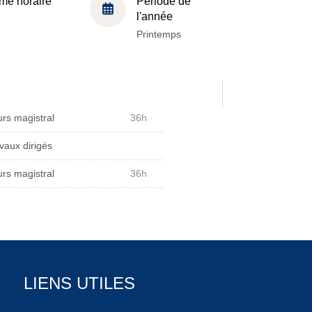
me horaire
Période de
l'année
Printemps
rs magistral
36h
vaux dirigés
rs magistral
36h
LIENS UTILES