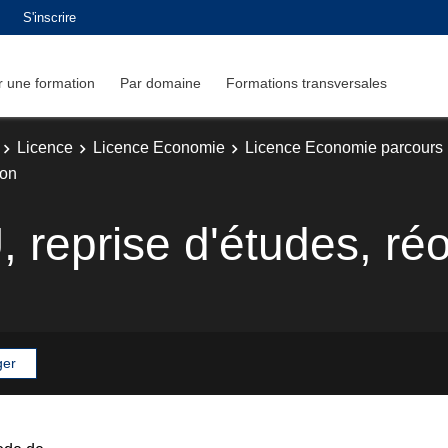
S'inscrire
 une formation
Par domaine
Formations transversales
Licence
Licence Economie
Licence Economie parcours 
ion
 reprise d'études, réo
ger