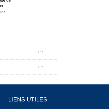
ode de
née
mne
18h
18h
LIENS UTILES