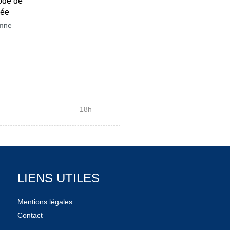
ode de
née
mne
18h
LIENS UTILES
Mentions légales
Contact