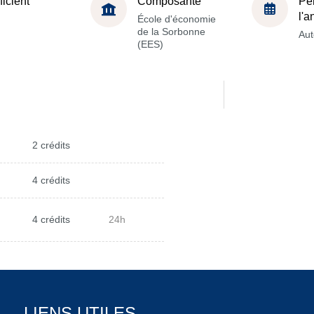
ficient
Composante
Pé
l'
École d'économie
de la Sorbonne
Au
(EES)
2 crédits
4 crédits
4 crédits
24h
LIENS UTILES