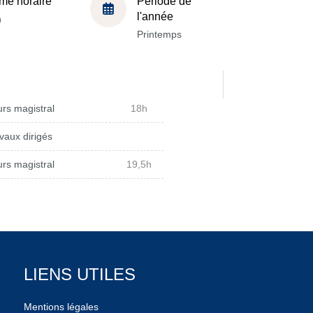
me horaire
Période de
l'année
h
Printemps
rs magistral
18h
vaux dirigés
rs magistral
19,5h
LIENS UTILES
Mentions légales