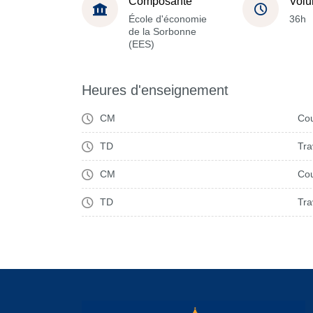
Composante
Volu
École d'économie
36h
de la Sorbonne
(EES)
Heures d'enseignement
CM
Cou
TD
Tra
CM
Cou
TD
Tra