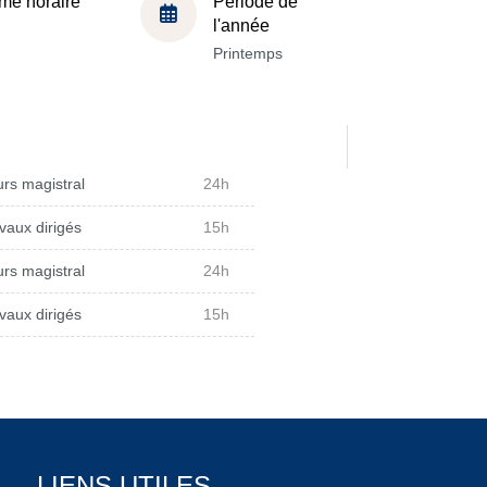
me horaire
Période de
l'année
Printemps
rs magistral
24h
vaux dirigés
15h
rs magistral
24h
vaux dirigés
15h
LIENS UTILES