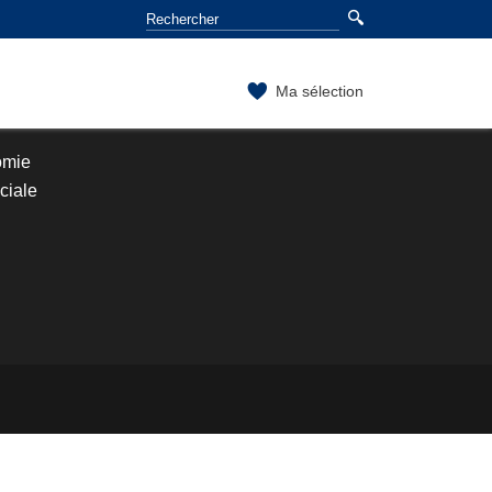
Ma sélection
omie
ociale