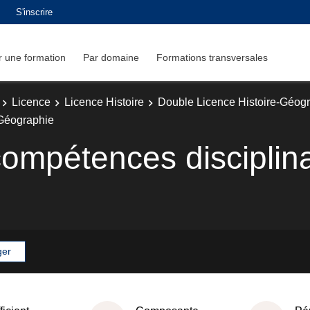
S'inscrire
 une formation
Par domaine
Formations transversales
Licence
Licence Histoire
Double Licence Histoire-Géog
 Géographie
compétences disciplina
ger