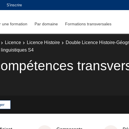
S'inscrire
 une formation
Par domaine
Formations transversales
Licence
Licence Histoire
Double Licence Histoire-Géog
 linguistiques S4
compétences transvers
ger