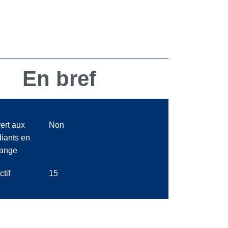
En bref
ert aux
Non
diants en
ange
ctif
15