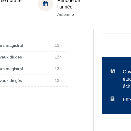
me horaire
Période de
l'année
Automne
rs magistral
13h
vaux dirigés
13h
rs magistral
13h
Ouv
étu
vaux dirigés
13h
éch
Effe