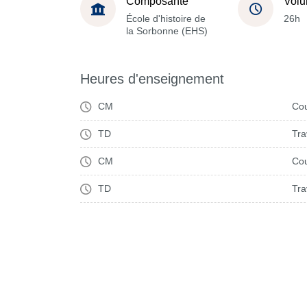
Composante
Volu
École d'histoire de
26h
la Sorbonne (EHS)
Heures d'enseignement
CM
Cou
TD
Tra
CM
Cou
TD
Tra