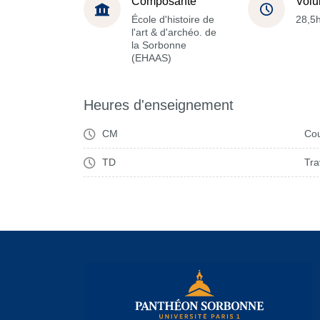
Composante
Volu
École d'histoire de
28,5
l'art & d'archéo. de
la Sorbonne
(EHAAS)
Heures d'enseignement
CM
Cou
TD
Tra