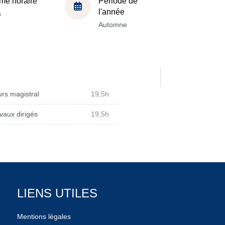
me horaire
Période de
l'année
h
Automne
rs magistral
19,5h
vaux dirigés
19,5h
LIENS UTILES
Mentions légales