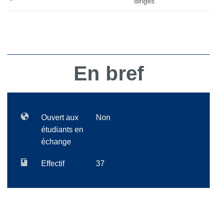
dirigés
En bref
Ouvert aux
Non
étudiants en
échange
Effectif
37