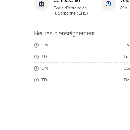
Composante
Volu
École d'histoire de
39h
la Sorbonne (EHS)
Heures d'enseignement
CM
Cou
TD
Tra
CM
Cou
TD
Tra