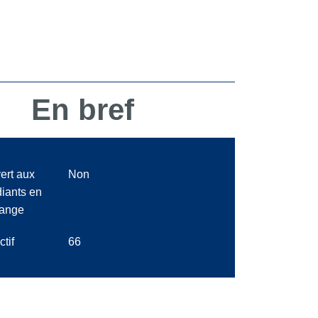
En bref
ert aux
Non
diants en
ange
ctif
66