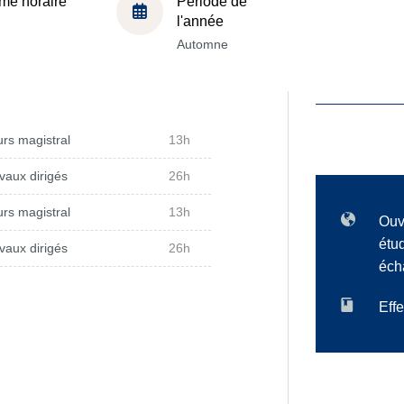
me horaire
Période de
l'année
Automne
rs magistral
13h
vaux dirigés
26h
rs magistral
13h
Ouv
étu
vaux dirigés
26h
éch
Effe