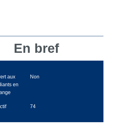
En bref
ert aux
Non
diants en
ange
ctif
74