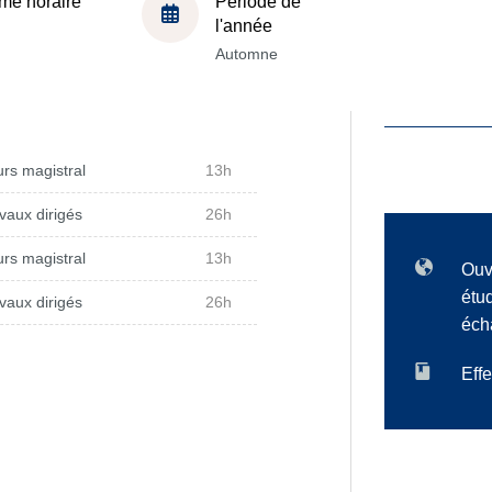
me horaire
Période de
l'année
Automne
rs magistral
13h
vaux dirigés
26h
rs magistral
13h
Ouv
étu
vaux dirigés
26h
éch
Effe