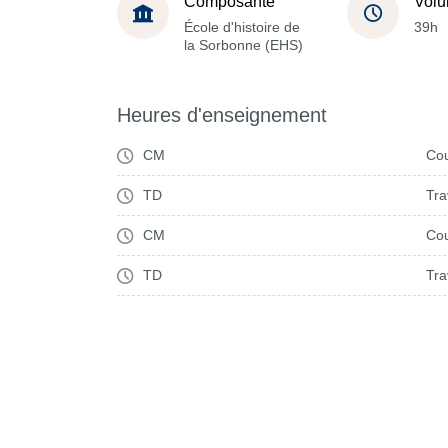
Composante
Volu
École d'histoire de
39h
la Sorbonne (EHS)
Heures d'enseignement
CM
Cou
TD
Tra
CM
Cou
TD
Tra