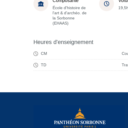
Composante
Volu
École d'histoire de
19,5
l'art & d'archéo. de
la Sorbonne
(EHAAS)
Heures d'enseignement
CM
Cou
TD
Tra