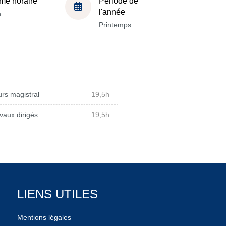
me horaire
Période de
l'année
h
Printemps
rs magistral
19,5h
vaux dirigés
19,5h
LIENS UTILES
Mentions légales