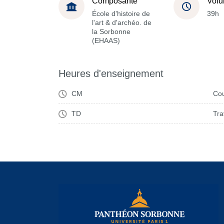
Composante
Volu
École d'histoire de
39h
l'art & d'archéo. de
la Sorbonne
(EHAAS)
Heures d'enseignement
CM
Cou
TD
Tra