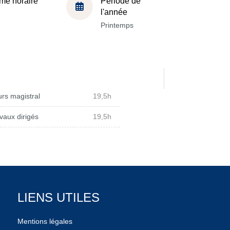
me horaire
Période de
l'année
Printemps
rs magistral
19,5h
vaux dirigés
19,5h
LIENS UTILES
Mentions légales