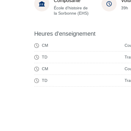
Composante
Volu
École d'histoire de
39h
la Sorbonne (EHS)
Heures d'enseignement
CM
Cou
TD
Tra
CM
Cou
TD
Tra