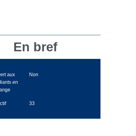
En bref
ert aux
Non
diants en
ange
ctif
33