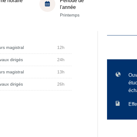
me horaire
Période de
l'année
Printemps
rs magistral
12h
vaux dirigés
24h
rs magistral
13h
Ouv
étu
vaux dirigés
26h
éch
Effe